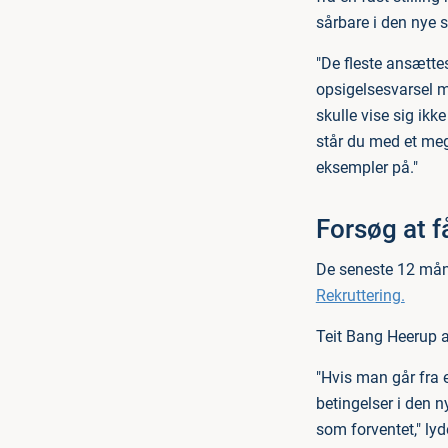
sårbare i den nye s
"De fleste ansætte
opsigelsesvarsel m
skulle vise sig ik
står du med et mege
eksempler på."
Forsøg at f
De seneste 12 måne
Rekruttering.
Teit Bang Heerup a
"Hvis man går fra 
betingelser i den 
som forventet," lyd