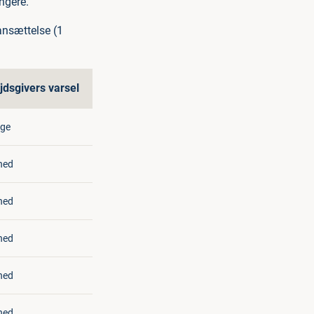
ngere.
ansættelse (1
jdsgivers varsel
age
ned
ned
ned
ned
ned