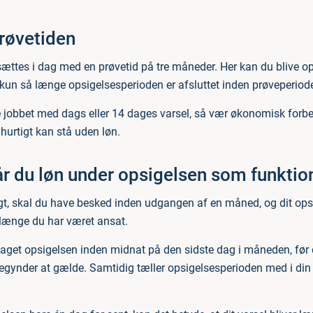
røvetiden
sættes i dag med en prøvetid på tre måneder. Her kan du blive 
kun så længe opsigelsesperioden er afsluttet inden prøveperiod
 jobbet med dags eller 14 dages varsel, så vær økonomisk forber
hurtigt kan stå uden løn.
år du løn under opsigelsen som funkti
gt, skal du have besked inden udgangen af en måned, og dit ops
længe du har været ansat.
get opsigelsen inden midnat på den sidste dag i måneden, før 
egynder at gælde. Samtidig tæller opsigelsesperioden med i di