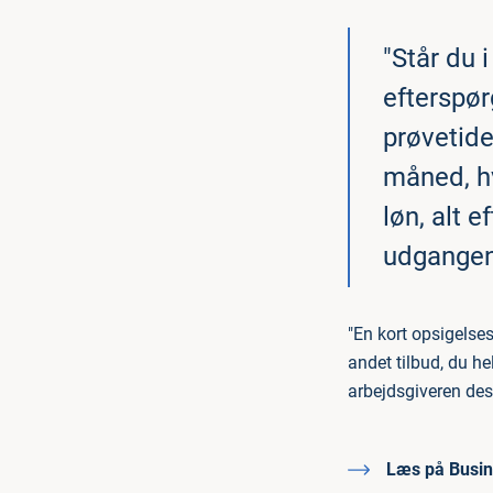
"Står du 
efterspør
prøvetide
måned, hv
løn, alt 
udgangen
"En kort opsigelses
andet tilbud, du he
arbejdsgiveren des
Læs på Busi