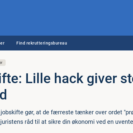
er
Find rekrutteringsbureau
er
fte: Lille hack giver st
ed
obskifte gør, at de færreste tænker over ordet "prø
juristens råd til at sikre din økonomi ved en uvent