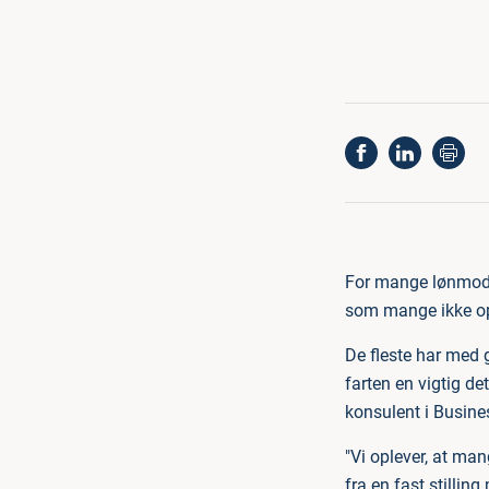
For mange lønmodt
som mange ikke opd
De fleste har med g
farten en vigtig de
konsulent i Busin
"Vi oplever, at man
fra en fast stillin