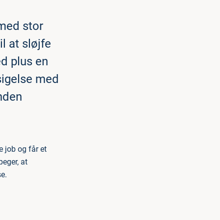
 med stor
l at sløjfe
d plus en
psigelse med
inden
e job og får et
peger, at
e.