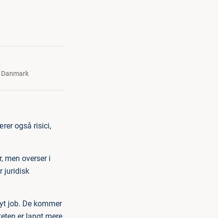
s Danmark
er også risici,
r, men overser i
 juridisk
 nyt job. De kommer
teten er langt mere