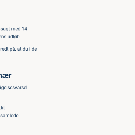
opsagt med 14
ens udløb.
edt på, at du i de
onær
igelsesvarsel
dit
n samlede