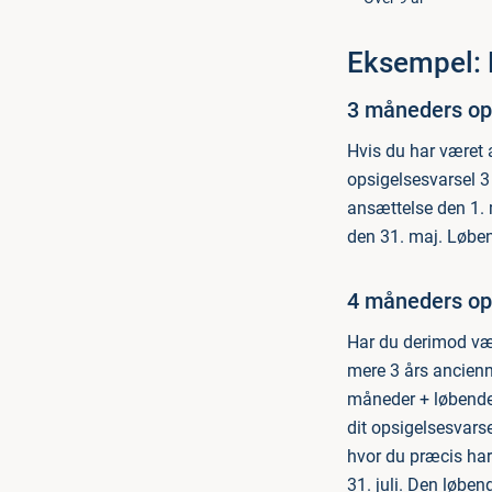
Eksempel: 
3 måneders ops
Hvis du har været 
opsigelsesvarsel 
ansættelse den 1. 
den 31. maj. Løben
4 måneders ops
Har du derimod vær
mere 3 års ancienn
måneder + løbende 
dit opsigelsesvars
hvor du præcis har 
31. juli. Den løben