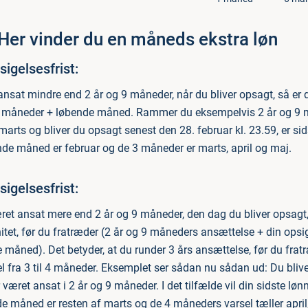
Her vinder du en måneds ekstra løn
igelsesfrist:
ansat mindre end 2 år og 9 måneder, når du bliver opsagt, så er d
3 måneder + løbende måned. Rammer du eksempelvis 2 år og 9
marts og bliver du opsagt senest den 28. februar kl. 23.59, er si
de måned er februar og de 3 måneder er marts, april og maj.
igelsesfrist:
et ansat mere end 2 år og 9 måneder, den dag du bliver opsagt,
itet, før du fratræder (2 år og 9 måneders ansættelse + din opsi
måned). Det betyder, at du runder 3 års ansættelse, før du fratr
el fra 3 til 4 måneder. Eksemplet ser sådan nu sådan ud: Du blive
været ansat i 2 år og 9 måneder. I det tilfælde vil din sidste l
de måned er resten af marts og de 4 måneders varsel tæller april, 