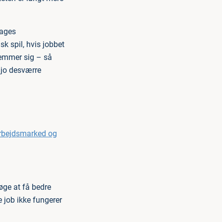
dages
k spil, hvis jobbet
temmer sig – så
i jo desværre
Arbejdsmarked og
øge at få bedre
 job ikke fungerer