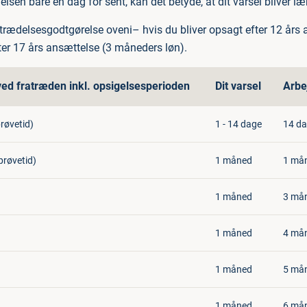
sen bare én dag for sent, kan det betyde, at dit varsel bliver læ
ratrædelsesgodtgørelse oveni– hvis du bliver opsagt efter 12 års 
er 17 års ansættelse (3 måneders løn).
ved fratræden inkl. opsigelsesperioden
Dit varsel
Arbe
røvetid)
1 - 14 dage
14 d
prøvetid)
1 måned
1 må
1 måned
3 må
1 måned
4 må
1 måned
5 må
1 måned
6 må