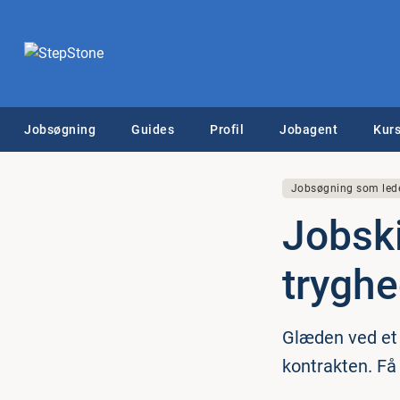
Jobsøgning
Guides
Profil
Jobagent
Kurs
Jobsøgning som led
Jobski
trygh
Glæden ved et j
kontrakten. Få 