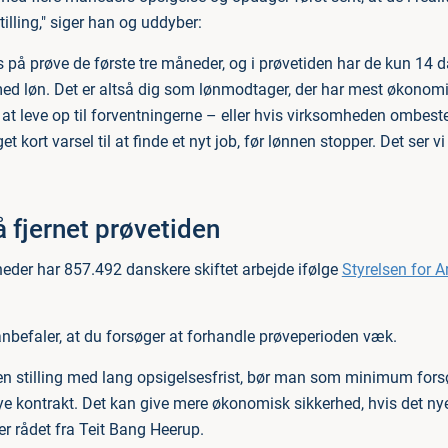
tilling," siger han og uddyber:
s på prøve de første tre måneder, og i prøvetiden har de kun 14 
ed løn. Det er altså dig som lønmodtager, der har mest økonomis
ke at leve op til forventningerne – eller hvis virksomheden ombes
t kort varsel til at finde et nyt job, før lønnen stopper. Det ser v
å fjernet prøvetiden
der har 857.492 danskere skiftet arbejde ifølge
Styrelsen for 
nbefaler, at du forsøger at forhandle prøveperioden væk.
en stilling med lang opsigelsesfrist, bør man som minimum fors
nye kontrakt. Det kan give mere økonomisk sikkerhed, hvis det nye
er rådet fra Teit Bang Heerup.