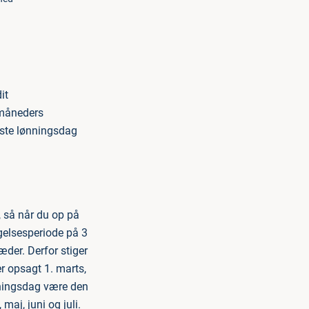
it
 måneders
dste lønningsdag
 så når du op på
gelsesperiode på 3
æder. Derfor stiger
r opsagt 1. marts,
ønningsdag være den
maj, juni og juli.