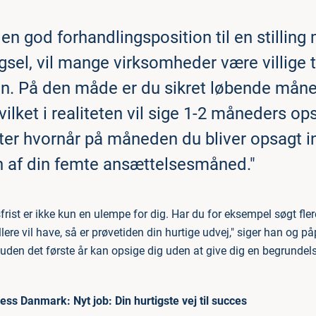
i en god forhandlingsposition til en stilling
gsel, vil mange virksomheder være villige ti
n. På den måde er du sikret løbende måne
ilket i realiteten vil sige 1-2 måneders o
efter hvornår på måneden du bliver opsagt 
 af din femte ansættelsesmåned."
frist er ikke kun en ulempe for dig. Har du for eksempel søgt fler
llere vil have, så er prøvetiden din hurtige udvej," siger han og på
uden det første år kan opsige dig uden at give dig en begrundels
ness Danmark:
Nyt job: Din hurtigste vej til succes