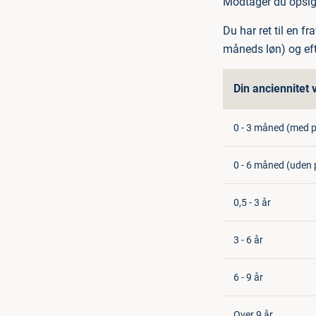
Modtager du opsigel
Du har ret til en f
måneds løn) og eft
Din anciennitet 
0 - 3 måned (med p
0 - 6 måned (uden 
0,5 - 3 år
3 - 6 år
6 - 9 år
Over 9 år