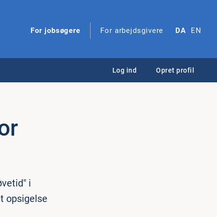
For jobsøgere
For arbejdsgivere
DA
EN
Log ind
Opret profil
or
vetid" i
et opsigelse