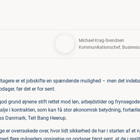
Michael Krag-Svendsen
Kommunikationschef
,
Busines
agere er et jobskifte en spændende mulighed – men det indebær
ager, før det er for sent.
od grund øjnene stift rettet mod løn, arbejdstider og frynsegode
talje i kontrakten, som kan få stor økonomisk betydning, fortæller
ess Danmark, Teit Bang Heerup.
ge er overraskede over, hvor lidt sikkerhed de har i starten af et
g med flere måneders opsigelse og opdager først sent, at de i reali