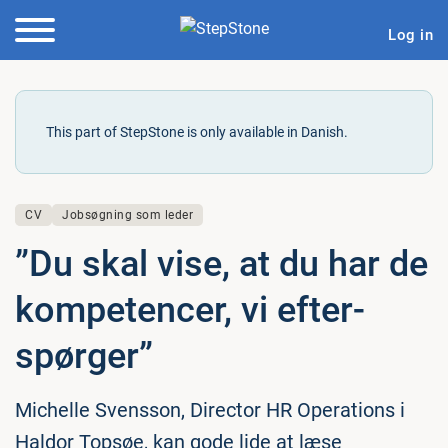
Log in
This part of StepStone is only available in Danish.
CV
Jobsøgning som leder
”Du skal vise, at du har de
kom­pe­ten­cer, vi ef­ter­
spør­ger”
Michelle Svensson, Director HR Operations i
Haldor Topsøe, kan gode lide at læse