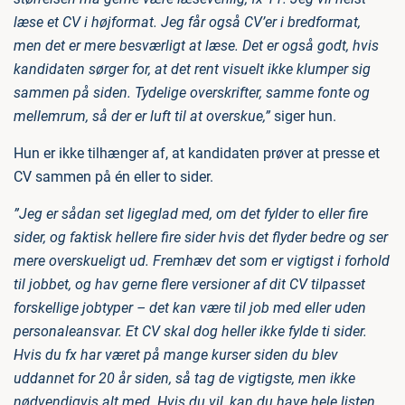
læse et CV i højformat. Jeg får også CV’er i bredformat,
men det er mere besværligt at læse. Det er også godt, hvis
kandidaten sørger for, at det rent visuelt ikke klumper sig
sammen på siden. Tydelige overskrifter, samme fonte og
mellemrum, så der er luft til at overskue,”
siger hun.
Hun er ikke tilhænger af, at kandidaten prøver at presse et
CV sammen på én eller to sider.
”Jeg er sådan set ligeglad med, om det fylder to eller fire
sider, og faktisk hellere fire sider hvis det flyder bedre og ser
mere overskueligt ud. Fremhæv det som er vigtigst i forhold
til jobbet, og hav gerne flere versioner af dit CV tilpasset
forskellige jobtyper – det kan være til job med eller uden
personaleansvar. Et CV skal dog heller ikke fylde ti sider.
Hvis du fx har været på mange kurser siden du blev
uddannet for 20 år siden, så tag de vigtigste, men ikke
nødvendigvis alt med. Hvis du vil, kan du have hele listen