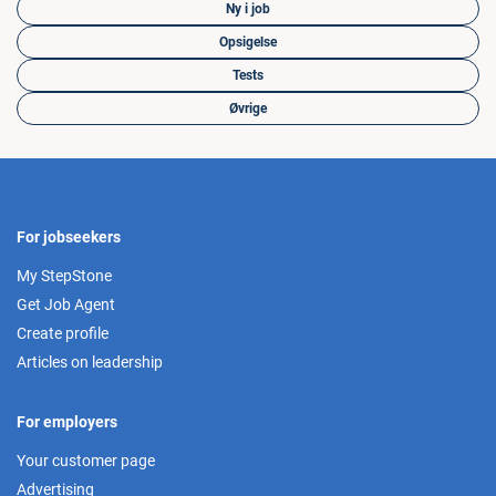
Ny i job
Opsigelse
Tests
Øvrige
For jobseekers
My StepStone
Get Job Agent
Create profile
Articles on leadership
For employers
Your customer page
Advertising