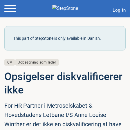
Log in
This part of StepStone is only available in Danish.
CV
Jobsøgning som leder
Op­si­gel­ser diskva­li­fi­ce­rer
ikke
For HR Partner i Metroselskabet &
Hovedstadens Letbane I/S Anne Louise
Winther er det ikke en diskvalificering at have