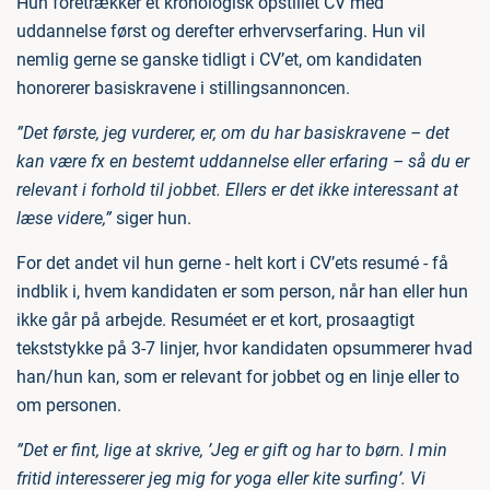
Hun foretrækker et kronologisk opstillet CV med
uddannelse først og derefter erhvervserfaring. Hun vil
nemlig gerne se ganske tidligt i CV’et, om kandidaten
honorerer basiskravene i stillingsannoncen.
”Det første, jeg vurderer, er, om du har basiskravene – det
kan være fx en bestemt uddannelse eller erfaring – så du er
relevant i forhold til jobbet. Ellers er det ikke interessant at
læse videre,”
siger hun.
For det andet vil hun gerne - helt kort i CV’ets resumé - få
indblik i, hvem kandidaten er som person, når han eller hun
ikke går på arbejde. Resuméet er et kort, prosaagtigt
tekststykke på 3-7 linjer, hvor kandidaten opsummerer hvad
han/hun kan, som er relevant for jobbet og en linje eller to
om personen.
”Det er fint, lige at skrive, ’Jeg er gift og har to børn. I min
fritid interesserer jeg mig for yoga eller kite surfing’. Vi