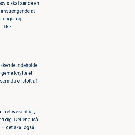
esvis skal sende en
g anstrengende at
gninger og
– ikke
ukkende indeholde
 gerne knytte et
 som du er stolt af.
r ret væsentligt,
 dig. Det er altså
 – det skal også