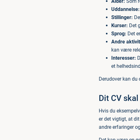
Alder:
Som re
Uddannelse:
Stillinger:
De 
Kurser:
Det g
Sprog:
Det er
Andre aktivit
kan være rele
Interesser:
D
et helhedsin
Derudover kan du o
Dit CV skal
Hvis du eksempelvis
er det vigtigt, at di
andre erfaringer o
Det kan være en god