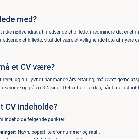
llede med?
et ikke nødvendigt at medsende et billede, medmindre det er et m
medsende et billede, skal det være et vellignende foto af nyere d
 må et CV være?
ktureret, og du i øvrigt har mange års erfaring, må
CV
’et gerne afs
an komme op på en 3-4 sider. Det er helt i orden, når bare indhold
et CV indeholde?
 indeholde følgende punkter:
ninger:
Navn, bopæl, telefonnummer og mail.