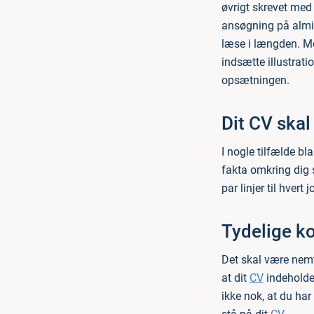
øvrigt skrevet med
ansøgning på almin
læse i længden. Me
indsætte illustratio
opsætningen.
Dit CV skal
I nogle tilfælde b
fakta omkring dig s
par linjer til hvert
Tydelige k
Det skal være nemt
at dit
CV
indeholde
ikke nok, at du ha