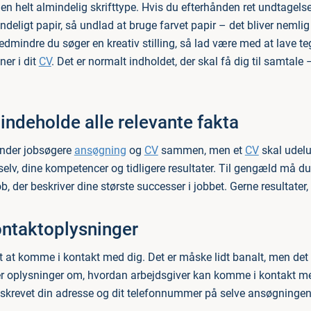
 en helt almindelig skrifttype. Hvis du efterhånden ret undtagels
deligt papir, så undlad at bruge farvet papir – det bliver nemli
dmindre du søger en kreativ stilling, så lad være med at lave te
ner i dit
CV
. Det er normalt indholdet, der skal få dig til samtale 
 indeholde alle relevante fakta
lander jobsøgere
ansøgning
og
CV
sammen, men et
CV
skal udel
elv, dine kompetencer og tidligere resultater. Til gengæld må du
 job, der beskriver dine største successer i jobbet. Gerne resultater,
ontaktoplysninger
 at komme i kontakt med dig. Det er måske lidt banalt, men det e
r oplysninger om, hvordan arbejdsgiver kan komme i kontakt med
r skrevet din adresse og dit telefonnummer på selve ansøgningen