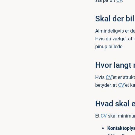
stå på dit
CV
.
Skal der bi
Almindeligvis er d
Hvis du vælger at 
pinup-billede.
Hvor langt
Hvis
CV
’et er stru
betyder, at
CV
’et k
Hvad skal 
Et
CV
skal minimum
Kontaktoplys