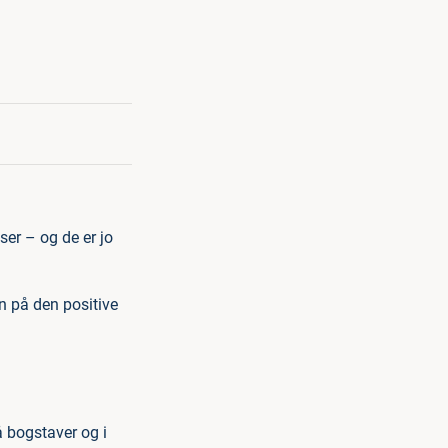
ser – og de er jo
 på den positive
å bogstaver og i