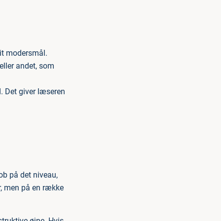
dit modersmål.
 eller andet, som
d. Det giver læseren
job på det niveau,
r, men på en række
ruktive øjne. Hvis