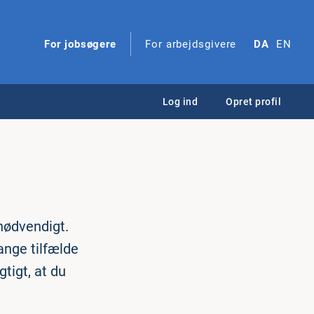
For jobsøgere
For arbejdsgivere
DA
EN
Log ind
Opret profil
nødvendigt.
mange tilfælde
tigt, at du