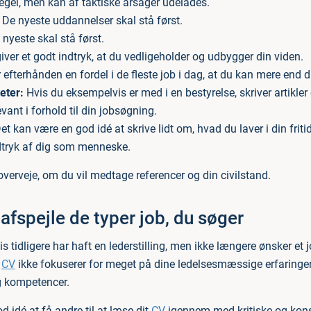
gel, men kan af taktiske årsager udelades.
De nyeste uddannelser skal stå først.
nyeste skal stå først.
iver et godt indtryk, at du vedligeholder og udbygger din viden.
 efterhånden en fordel i de fleste job i dag, at du kan mere end 
eter:
Hvis du eksempelvis er med i en bestyrelse, skriver artikler
vant i forhold til din jobsøgning.
et kan være en god idé at skrive lidt om, hvad du laver i din friti
dtryk af dig som menneske.
verveje, om du vil medtage referencer og din civilstand.
 afspejle de typer job, du søger
 tidligere har haft en lederstilling, men ikke længere ønsker et 
t
CV
ikke fokuserer for meget på dine ledelsesmæssige erfaringe
g kompetencer.
 idé at få andre til at læse dit
CV
igennem med kritiske og konst