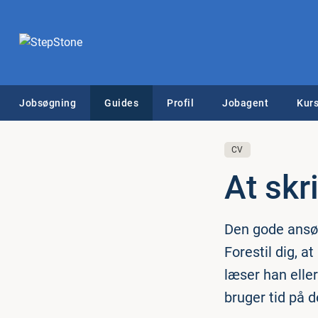
Jobsøgning
Guides
Profil
Jobagent
Kurs
CV
At skr
Den gode ansøg
Forestil dig, a
læser han eller
bruger tid på d