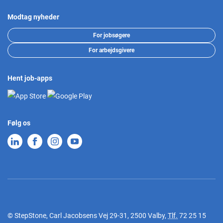
Modtag nyheder
For jobsøgere
For arbejdsgivere
Hent job-apps
Følg os
© StepStone, Carl Jacobsens Vej 29-31, 2500 Valby,
Tlf.
72 25 15