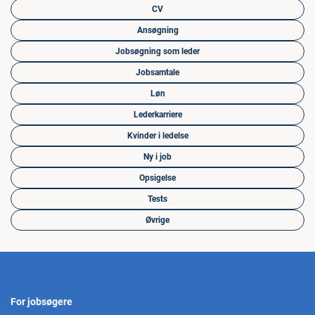
CV
Ansøgning
Jobsøgning som leder
Jobsamtale
Løn
Lederkarriere
Kvinder i ledelse
Ny i job
Opsigelse
Tests
Øvrige
For jobsøgere