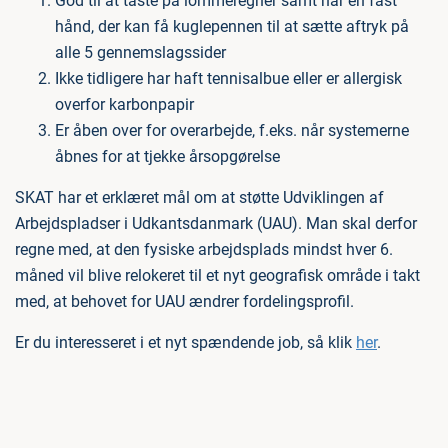
God til at taste på lommeregner samt har en fast
hånd, der kan få kuglepennen til at sætte aftryk på
alle 5 gennemslagssider
Ikke tidligere har haft tennisalbue eller er allergisk
overfor karbonpapir
Er åben over for overarbejde, f.eks. når systemerne
åbnes for at tjekke årsopgørelse
SKAT har et erklæret mål om at støtte Udviklingen af
Arbejdspladser i Udkantsdanmark (UAU). Man skal derfor
regne med, at den fysiske arbejdsplads mindst hver 6.
måned vil blive relokeret til et nyt geografisk område i takt
med, at behovet for UAU ændrer fordelingsprofil.
Er du interesseret i et nyt spændende job, så klik
her
.