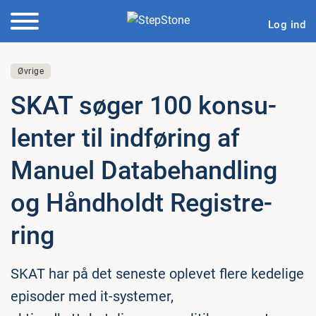
Log ind
Øvrige
SKAT søger 100 kon­su­
len­ter til indføring af
Manuel Da­ta­be­hand­ling
og Håndholdt Re­gi­stre­
ring
SKAT har på det seneste oplevet flere kedelige
episoder med it-systemer,