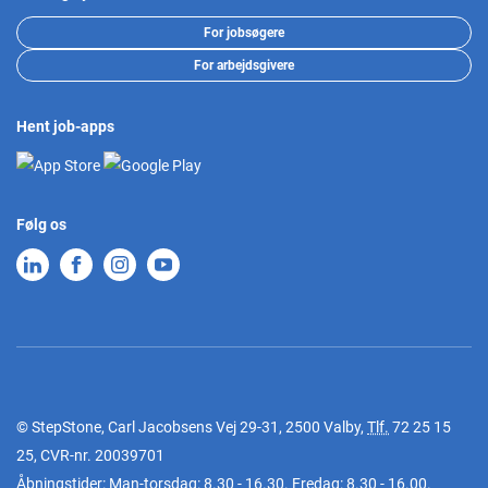
For jobsøgere
For arbejdsgivere
Hent job-apps
Følg os
© StepStone, Carl Jacobsens Vej 29-31, 2500 Valby,
Tlf.
72 25 15
25
, CVR-nr. 20039701
Åbningstider: Man-torsdag: 8.30 - 16.30. Fredag: 8.30 - 16.00.