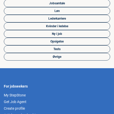
Jobsamtale
Løn
Lederkarriere
Kvinder i ledelse
Ny i job
Opsigelse
Tests
Øvrige
For jobseekers
My StepStone
Get Job Agent
Create profile