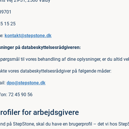
ns Vej 29-31, 2500 Valby
039701
25 15 25
se:
kontakt@stepstone.dk
sninger på databeskyttelsesrådgiveren:
pørgsmål til vores behandling af dine oplysninger, er du altid v
kte vores databeskyttelsesrådgiver på følgende måder:
ail:
dpo@stepstone.dk
fon: 72 45 90 56
rofiler for arbejdsgivere
ind på StepStone, skal du have en brugerprofil – det vi hos Step