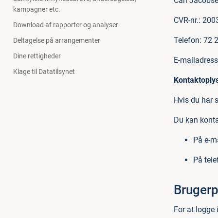
Carl Jacobse
kampagner etc.
CVR-nr.: 20
Download af rapporter og analyser
Telefon: 72 
Deltagelse på arrangementer
Dine rettigheder
E-mailadres
Klage til Datatilsynet
Kontaktoply
Hvis du har s
Du kan konta
På e-m
På tele
Brugerp
For at logge 