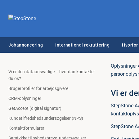
Jobannoncering
International rekruttering
Hvorfor
Oplysninger 
Vi er den dataansvarlige – hvordan kontakter
personoplysn
du os?
Brugerprofiler for arbejdsgivere
Vi er d
CRM-oplysninger
StepStone A/
GetAccept (digital signatur)
kontaktoplys
Kundetilfredshedsundersøgelser (NPS)
StepStone A
Kontaktformularer
Samtykke til nyhedsbreve, undersøgelser,