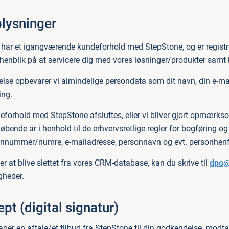
lysninger
har et igangværende kundeforhold med StepStone, og er registre
enblik på at servicere dig med vores løsninger/produkter samt l
delse opbevarer vi almindelige persondata som dit navn, din e-m
ing.
eforhold med StepStone afsluttes, eller vi bliver gjort opmærksom
 løbende år i henhold til de erhvervsretlige regler for bogføring 
fonnummer/numre, e-mailadresse, personnavn og evt. personhenfø
r at blive slettet fra vores CRM-database, kan du skrive til
dpo@
gheder.
pt (digital signatur)
ger en aftale/et tilbud fra StepStone til din godkendelse, modta