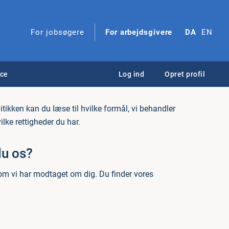
For jobsøgere
For arbejdsgivere
DA
EN
nce
Log ind
Opret profil
ikken kan du læse til hvilke formål, vi behandler
lke rettigheder du har.
du os?
om vi har modtaget om dig. Du finder vores