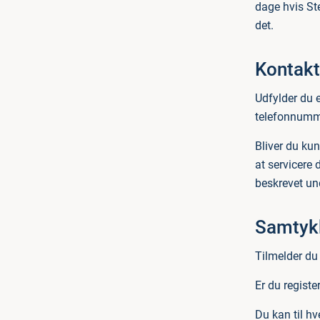
dage hvis St
det.
Kontakt
Udfylder du 
telefonnumme
Bliver du ku
at servicere 
beskrevet un
Samtykk
Tilmelder du
Er du regist
Du kan til h