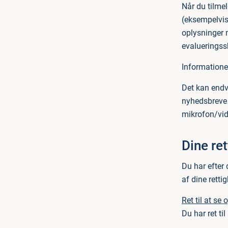
Når du tilme
(eksempelvis
oplysninger 
evaluerings
Informationer
Det kan endv
nyhedsbreve 
mikrofon/vid
Dine re
Du har efter 
af dine retti
Ret til at se 
Du har ret ti