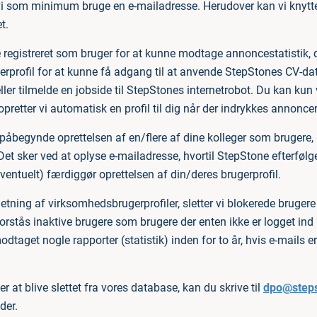
 vi som minimum bruge en e-mailadresse. Herudover kan vi knytte
t.
 registreret som bruger for at kunne modtage annoncestatistik, d
erprofil for at kunne få adgang til at anvende StepStones CV-d
ler tilmelde en jobside til StepStones internetrobot. Du kan kun
 opretter vi automatisk en profil til dig når der indrykkes annoncer
påbegynde oprettelsen af en/flere af dine kolleger som brugere,
Det sker ved at oplyse e-mailadresse, hvortil StepStone efterføl
ventuelt) færdiggør oprettelsen af din/deres brugerprofil.
sletning af virksomhedsbrugerprofiler, sletter vi blokerede brugere e
forstås inaktive brugere som brugere der enten ikke er logget ind i
modtaget nogle rapporter (statistik) inden for to år, hvis e-mails
r at blive slettet fra vores database, kan du skrive til
dpo@steps
der.