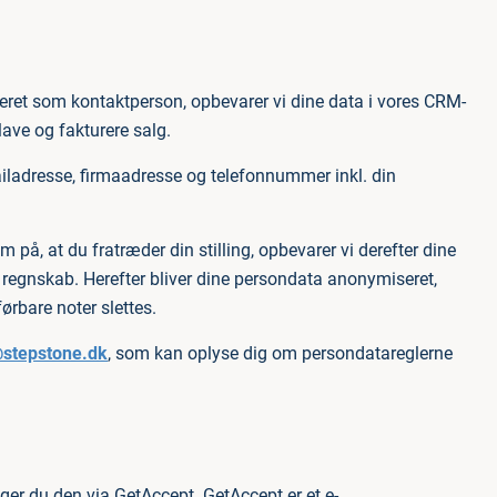
ret som kontaktperson, opbevarer vi dine data i vores CRM-
ave og fakturere salg.
ailadresse, firmaadresse og telefonnummer inkl. din
 på, at du fratræder din stilling, opbevarer vi derefter dine
og regnskab. Herefter bliver dine persondata anonymiseret,
rbare noter slettes.
stepstone.dk
, som kan oplyse dig om persondatareglerne
ger du den via GetAccept. GetAccept er et e-