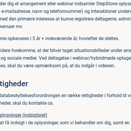
lder dig et arrangement eller webinar indsamler StepStone oplys
 e-mailadresse, navn og telefonnummer) og interaktioner undervej
med den primære interesse at kunne registrere deltagerne, admi
skemaer mv.
ne opbevares i 5 år + indeværende år, hvorefter de slettes.
idere forekomme, at der bliver taget situationsbilleder under ar
og sociale medier. Ved deltagelse i webinar/hybridmøde optage
eo, skal du være opmærksom på, at du indgår i videoen.
ttigheder
databeskyttelsesforordningen en række rettigheder i forhold til 
gheder, skal du kontakte os.
oplysninger (indsigtsret)
l at få indsigt i de oplysninger, som vi behandler om dig, samt en