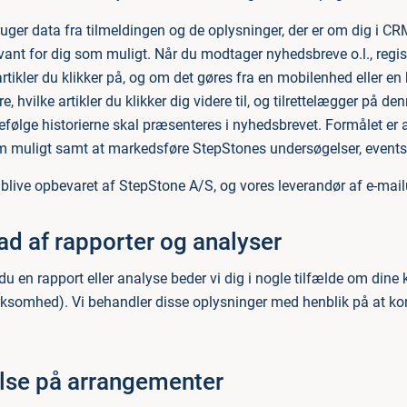
ger data fra tilmeldingen og de oplysninger, der er om dig i CRM
evant for dig som muligt. Når du modtager nyhedsbreve o.l., regi
rtikler du klikker på, og om det gøres fra en mobilenhed eller en
ere, hvilke artikler du klikker dig videre til, og tilrettelægger på
efølge historierne skal præsenteres i nyhedsbrevet. Formålet er 
m muligt samt at markedsføre StepStones undersøgelser, events
l blive opbevaret af StepStone A/S, og vores leverandør af e-ma
d af rapporter og analyser
u en rapport eller analyse beder vi dig i nogle tilfælde om dine
irksomhed). Vi behandler disse oplysninger med henblik på at kon
lse på arrangementer