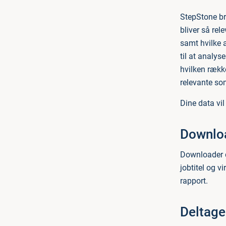
StepStone bru
bliver så rel
samt hvilke a
til at analys
hvilken rækk
relevante so
Dine data vi
Downloa
Downloader d
jobtitel og v
rapport.
Deltage