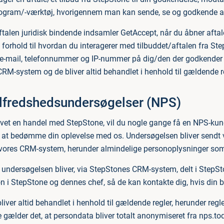
ogram/-værktøj, hvorigennem man kan sende, se og godkende afta
aftalen juridisk bindende indsamler GetAccept, når du åbner afta
i forhold til hvordan du interagerer med tilbuddet/aftalen fra 
e-mail, telefonnummer og IP-nummer på dig/den der godkender a
RM-system og de bliver altid behandlet i henhold til gældende re
lfredshedsundersøgelser (NPS)
avet en handel med StepStone, vil du nogle gange få en NPS-kun
 at bedømme din oplevelse med os. Undersøgelsen bliver sendt vi
 vores CRM-system, herunder almindelige personoplysninger som
f undersøgelsen bliver, via StepStones CRM-system, delt i StepSt
 i StepStone og dennes chef, så de kan kontakte dig, hvis din bes
iver altid behandlet i henhold til gældende regler, herunder reg
gælder det, at persondata bliver totalt anonymiseret fra nps.today