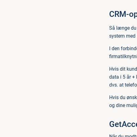
CRM-op
Så længe du 
system med h
I den forbin
firmatilknytn
Hvis dit kund
data i 5 år +
dvs. at tele
Hvis du ønske
og dine muli
GetAcce
Når du modta