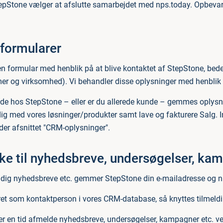
epStone vælger at afslutte samarbejdet med nps.today. Opbevari
formularer
en formular med henblik på at blive kontaktet af StepStone, bede
r og virksomhed). Vi behandler disse oplysninger med henblik p
nde hos StepStone – eller er du allerede kunde – gemmes oplys
dig med vores løsninger/produkter samt lave og fakturere Salg. I
der afsnittet "CRM-oplysninger".
e til nyhedsbreve, undersøgelser, kam
 dig nyhedsbreve etc. gemmer StepStone din e-mailadresse og n
eret som kontaktperson i vores CRM-database, så knyttes tilmeld
ver en tid afmelde nyhedsbreve, undersøgelser, kampagner etc. ve