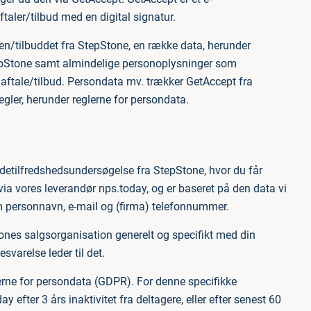
ler/tilbud med en digital signatur.
len/tilbuddet fra StepStone, en række data, herunder
StepStone samt almindelige personoplysninger som
ftale/tilbud. Persondata mv. trækker GetAccept fra
gler, herunder reglerne for persondata.
detilfredshedsundersøgelse fra StepStone, hvor du får
a vores leverandør nps.today, og er baseret på den data vi
 personnavn, e-mail og (firma) telefonnummer.
ones salgsorganisation generelt og specifikt med din
varelse leder til det.
lerne for persondata (GDPR). For denne specifikke
 efter 3 års inaktivitet fra deltagere, eller efter senest 60