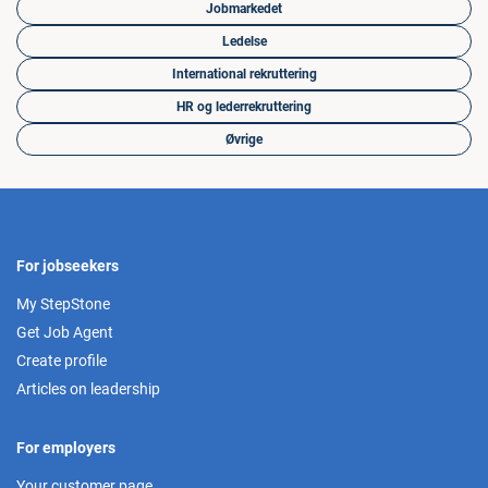
Jobmarkedet
Ledelse
International rekruttering
HR og lederrekruttering
Øvrige
For jobseekers
My StepStone
Get Job Agent
Create profile
Articles on leadership
For employers
Your customer page