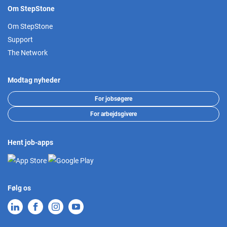
Om StepStone
Om StepStone
Support
The Network
Modtag nyheder
For jobsøgere
For arbejdsgivere
Hent job-apps
Følg os