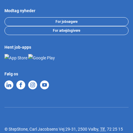
Modtag nyheder
For jobsøgere
For arbejdsgivere
Hent job-apps
Følg os
© StepStone, Carl Jacobsens Vej 29-31, 2500 Valby,
Tlf.
72 25 15