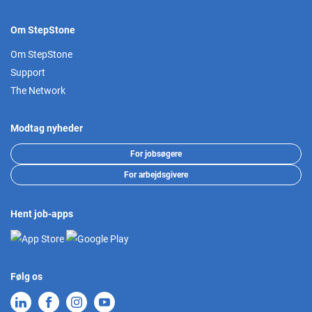
Om StepStone
Om StepStone
Support
The Network
Modtag nyheder
For jobsøgere
For arbejdsgivere
Hent job-apps
Følg os