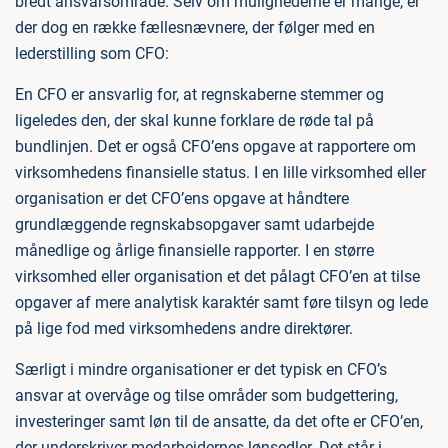
bredt ansvarsområde. Selv om mulighederne er mange, er
der dog en række fællesnævnere, der følger med en
lederstilling som CFO:
En CFO er ansvarlig for, at regnskaberne stemmer og
ligeledes den, der skal kunne forklare de røde tal på
bundlinjen. Det er også CFO’ens opgave at rapportere om
virksomhedens finansielle status. I en lille virksomhed eller
organisation er det CFO’ens opgave at håndtere
grundlæggende regnskabsopgaver samt udarbejde
månedlige og årlige finansielle rapporter. I en større
virksomhed eller organisation et det pålagt CFO’en at tilse
opgaver af mere analytisk karaktér samt føre tilsyn og lede
på lige fod med virksomhedens andre direktører.
Særligt i mindre organisationer er det typisk en CFO’s
ansvar at overvåge og tilse områder som budgettering,
investeringer samt løn til de ansatte, da det ofte er CFO’en,
der underskriver medarbejdernes lønsedler. Det står i