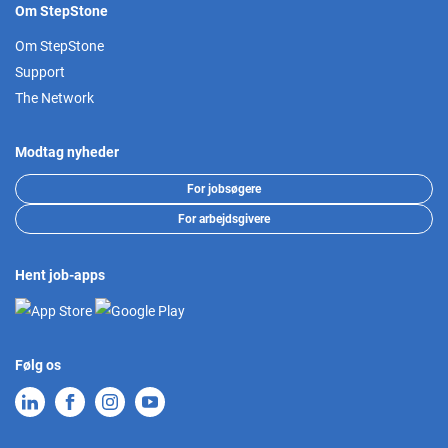
Om StepStone
Om StepStone
Support
The Network
Modtag nyheder
For jobsøgere
For arbejdsgivere
Hent job-apps
Følg os