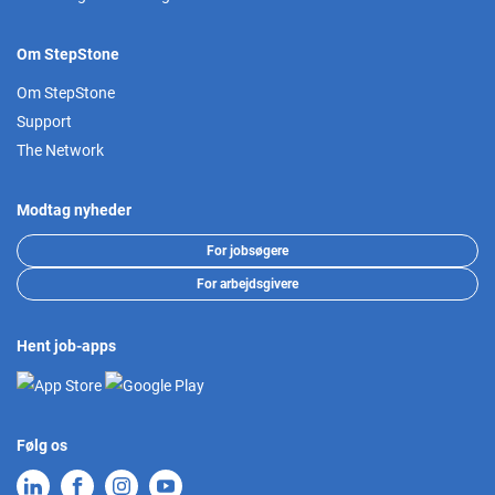
Om StepStone
Om StepStone
Support
The Network
Modtag nyheder
For jobsøgere
For arbejdsgivere
Hent job-apps
Følg os