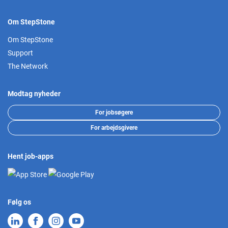
Om StepStone
Om StepStone
Support
The Network
Modtag nyheder
For jobsøgere
For arbejdsgivere
Hent job-apps
Følg os