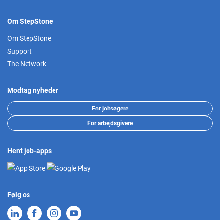
Om StepStone
Om StepStone
Support
The Network
Modtag nyheder
For jobsøgere
For arbejdsgivere
Hent job-apps
Følg os