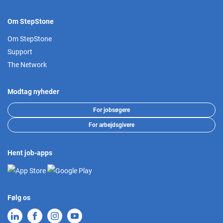
Om StepStone
Om StepStone
Support
The Network
Modtag nyheder
For jobsøgere
For arbejdsgivere
Hent job-apps
Følg os