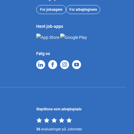
For jobsøgere
For arbejdsgivere
Hent job-apps
Følg os
StepStone som arbejdsplads
36
evalueringer på Jobindex