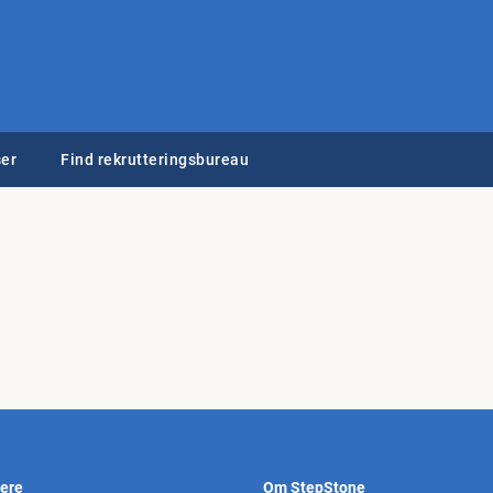
er
Find rekrutteringsbureau
vere
Om StepStone