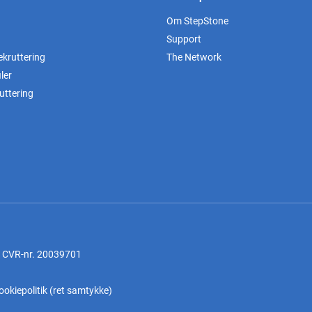
Om StepStone
Support
ekruttering
The Network
ler
uttering
, CVR-nr. 20039701
ookiepolitik
(
ret samtykke
)