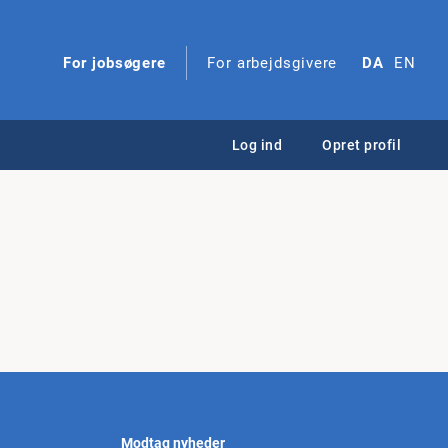
For jobsøgere
For arbejdsgivere
DA
EN
Log ind
Opret profil
Modtag nyheder