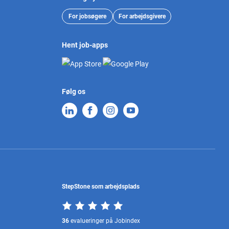
For jobsøgere
For arbejdsgivere
Hent job-apps
Følg os
StepStone som arbejdsplads
36
evalueringer på Jobindex