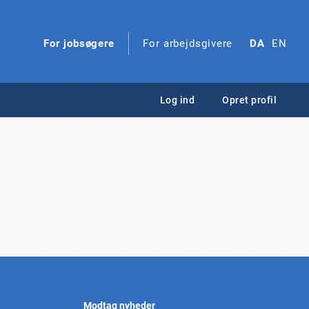
For jobsøgere
For arbejdsgivere
DA
EN
Log ind
Opret profil
Modtag nyheder