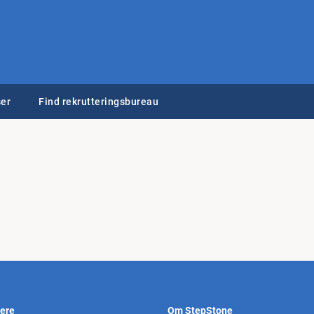
er
Find rekrutteringsbureau
vere
Om StepStone