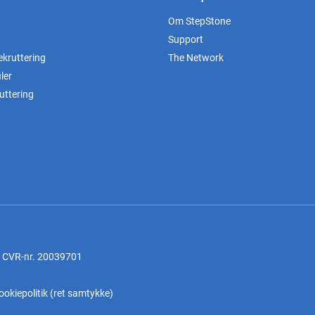
Om StepStone
Support
ekruttering
The Network
ler
uttering
, CVR-nr. 20039701
ookiepolitik
(
ret samtykke
)