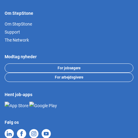
Om StepStone
Om StepStone
Support
The Network
Modtag nyheder
For jobsøgere
For arbejdsgivere
Hent job-apps
Følg os