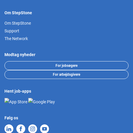
Om StepStone
Om StepStone
Support
The Network
Modtag nyheder
For jobsøgere
For arbejdsgivere
Hent job-apps
Følg os