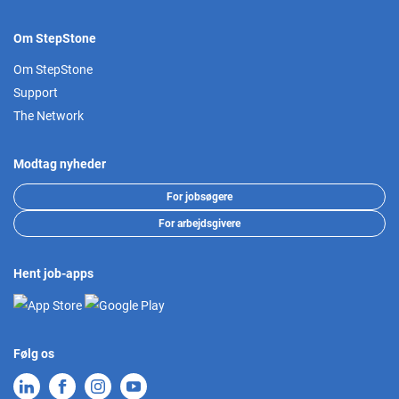
Om StepStone
Om StepStone
Support
The Network
Modtag nyheder
For jobsøgere
For arbejdsgivere
Hent job-apps
Følg os