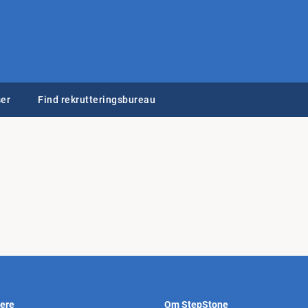
er
Find rekrutteringsbureau
vere
Om StepStone