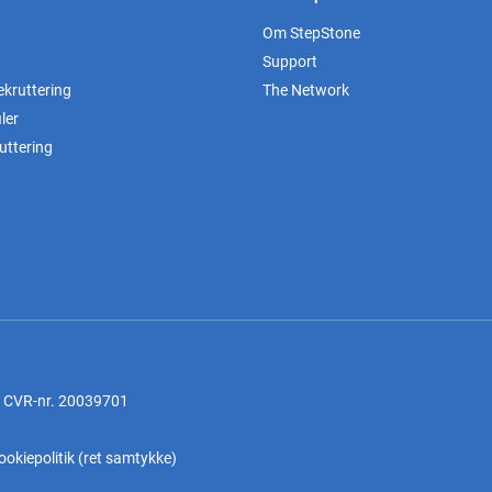
Om StepStone
Support
ekruttering
The Network
ler
uttering
, CVR-nr. 20039701
ookiepolitik
(
ret samtykke
)