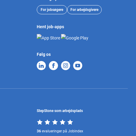
For jobsøgere
For arbejdsgivere
Hent job-apps
Følg os
StepStone som arbejdsplads
36
evalueringer på Jobindex