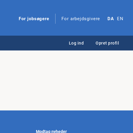
For jobsøgere
For arbejdsgivere
DA
EN
Log ind
Opret profil
Modtag nyheder