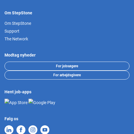
Om StepStone
Om StepStone
Support
The Network
Modtag nyheder
For jobsøgere
For arbejdsgivere
Hent job-apps
Følg os