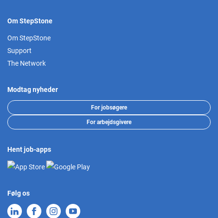
Om StepStone
Om StepStone
Support
The Network
Modtag nyheder
For jobsøgere
For arbejdsgivere
Hent job-apps
Følg os