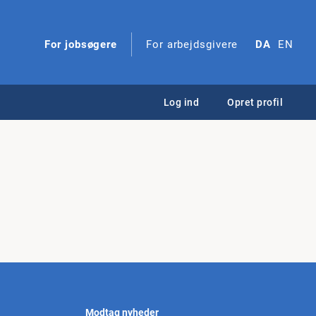
For jobsøgere
For arbejdsgivere
DA
EN
Log ind
Opret profil
Modtag nyheder