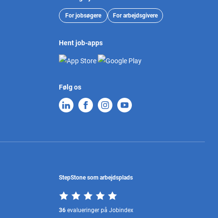
For jobsøgere
For arbejdsgivere
Hent job-apps
Følg os
StepStone som arbejdsplads
36
evalueringer på Jobindex