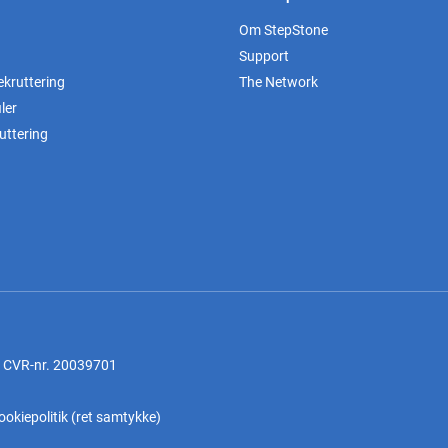
Om StepStone
Support
ekruttering
The Network
ler
uttering
, CVR-nr. 20039701
ookiepolitik
(
ret samtykke
)