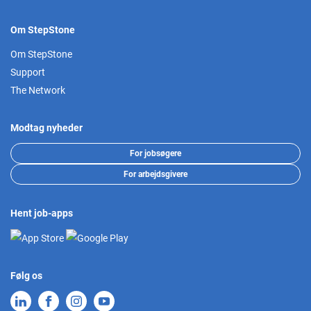
Om StepStone
Om StepStone
Support
The Network
Modtag nyheder
For jobsøgere
For arbejdsgivere
Hent job-apps
Følg os