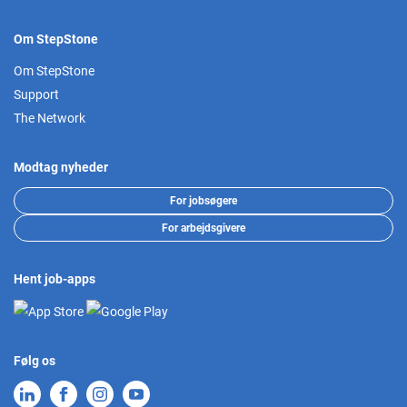
Om StepStone
Om StepStone
Support
The Network
Modtag nyheder
For jobsøgere
For arbejdsgivere
Hent job-apps
Følg os