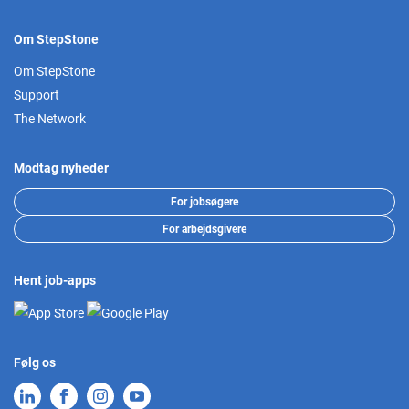
Om StepStone
Om StepStone
Support
The Network
Modtag nyheder
For jobsøgere
For arbejdsgivere
Hent job-apps
Følg os