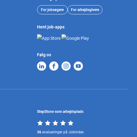
For jobsøgere
For arbejdsgivere
Hent job-apps
Følg os
StepStone som arbejdsplads
36
evalueringer på Jobindex