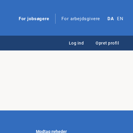
For jobsøgere
For arbejdsgivere
DA
EN
Log ind
Opret profil
Modtag nyheder