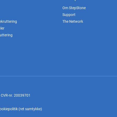
Om StepStone
Support
ekruttering
The Network
ler
uttering
, CVR-nr. 20039701
ookiepolitik
(
ret samtykke
)