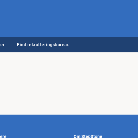
er
Find rekrutteringsbureau
vere
Om StepStone