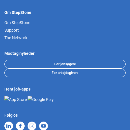
Om StepStone
Om StepStone
Support
The Network
Modtag nyheder
For jobsøgere
For arbejdsgivere
Hent job-apps
Følg os