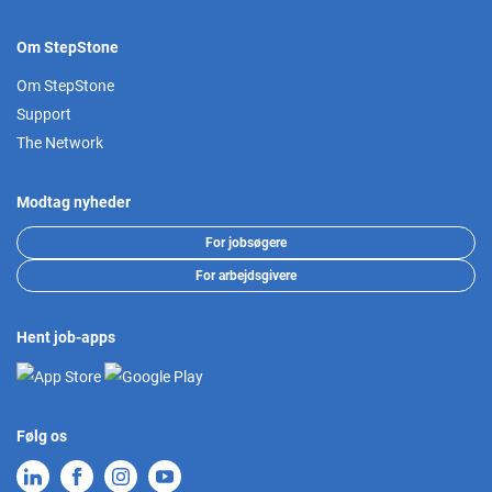
Om StepStone
Om StepStone
Support
The Network
Modtag nyheder
For jobsøgere
For arbejdsgivere
Hent job-apps
Følg os