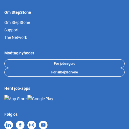
Om StepStone
Om StepStone
Support
The Network
Modtag nyheder
For jobsøgere
For arbejdsgivere
Hent job-apps
Følg os