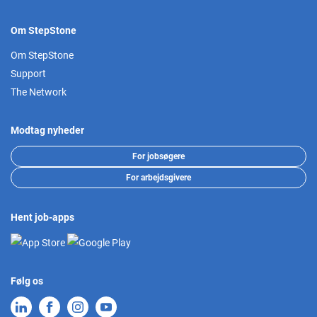
Om StepStone
Om StepStone
Support
The Network
Modtag nyheder
For jobsøgere
For arbejdsgivere
Hent job-apps
Følg os