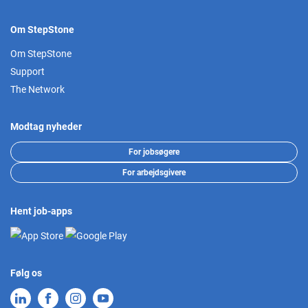
Om StepStone
Om StepStone
Support
The Network
Modtag nyheder
For jobsøgere
For arbejdsgivere
Hent job-apps
Følg os