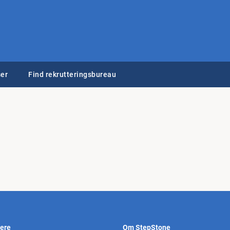
er
Find rekrutteringsbureau
vere
Om StepStone