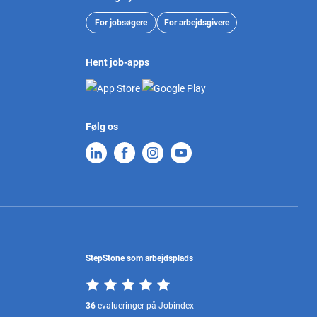
For jobsøgere
For arbejdsgivere
Hent job-apps
Følg os
StepStone som arbejdsplads
36
evalueringer på Jobindex