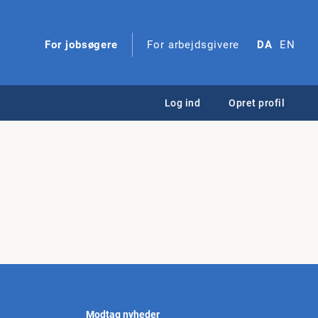
For jobsøgere
For arbejdsgivere
DA
EN
Log ind
Opret profil
Modtag nyheder