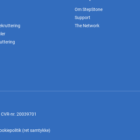
Om StepStone
Support
ekruttering
The Network
ler
uttering
, CVR-nr. 20039701
ookiepolitik
(
ret samtykke
)