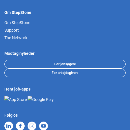
Om StepStone
Om StepStone
Support
The Network
Modtag nyheder
For jobsøgere
For arbejdsgivere
Hent job-apps
Følg os