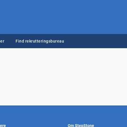
er
Find rekrutteringsbureau
vere
Om StepStone