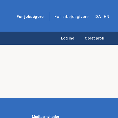
For jobsøgere
For arbejdsgivere
DA
EN
Log ind
Opret profil
Modtag nyheder