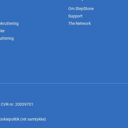
Om StepStone
Support
ekruttering
The Network
ler
uttering
, CVR-nr. 20039701
ookiepolitik
(
ret samtykke
)