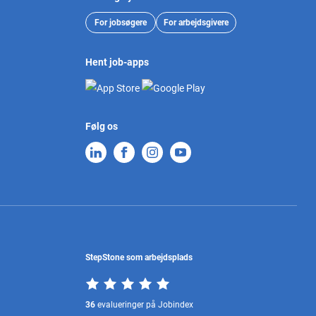
For jobsøgere
For arbejdsgivere
Hent job-apps
Følg os
StepStone som arbejdsplads
36
evalueringer på Jobindex