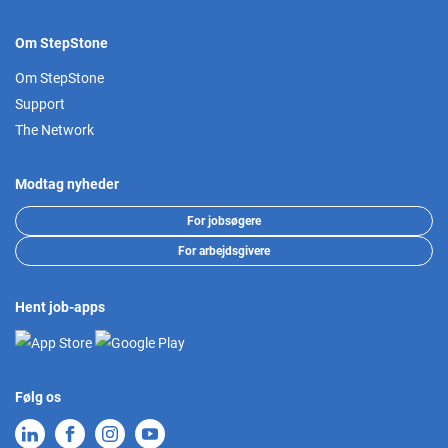
Om StepStone
Om StepStone
Support
The Network
Modtag nyheder
For jobsøgere
For arbejdsgivere
Hent job-apps
Følg os