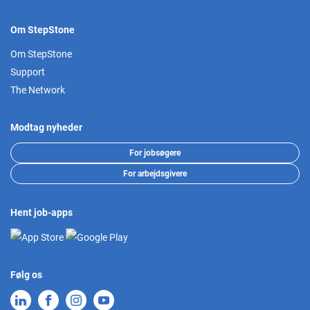
Om StepStone
Om StepStone
Support
The Network
Modtag nyheder
For jobsøgere
For arbejdsgivere
Hent job-apps
Følg os