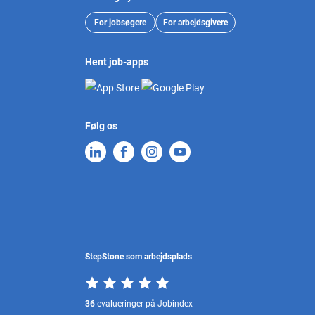
For jobsøgere
For arbejdsgivere
Hent job-apps
Følg os
StepStone som arbejdsplads
36
evalueringer på Jobindex