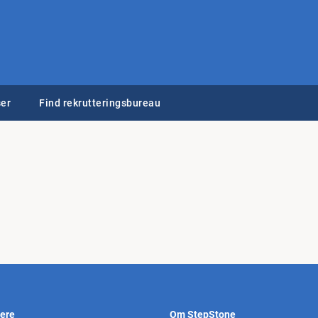
er
Find rekrutteringsbureau
vere
Om StepStone