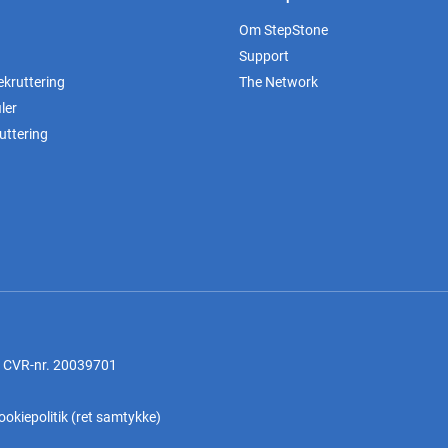
Om StepStone
Support
ekruttering
The Network
ler
uttering
, CVR-nr. 20039701
ookiepolitik
(
ret samtykke
)