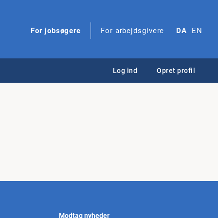
For jobsøgere
For arbejdsgivere
DA
EN
Log ind
Opret profil
Modtag nyheder