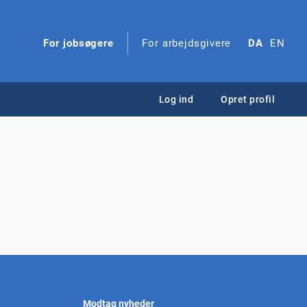
For jobsøgere
For arbejdsgivere
DA
EN
Log ind
Opret profil
Modtag nyheder