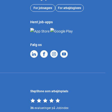
For jobsøgere
For arbejdsgivere
Hent job-apps
Følg os
StepStone som arbejdsplads
36
evalueringer på Jobindex