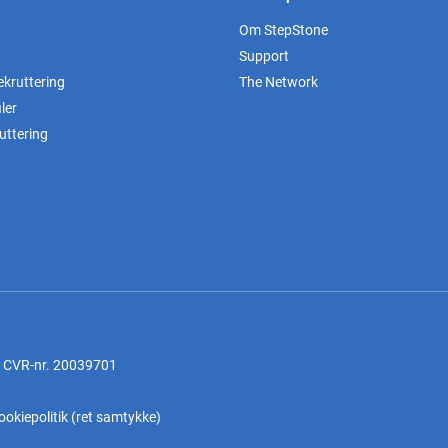
Om StepStone
Support
ekruttering
The Network
ler
uttering
, CVR-nr. 20039701
ookiepolitik
(
ret samtykke
)