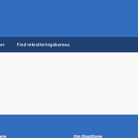
er
Find rekrutteringsbureau
vere
Om StepStone