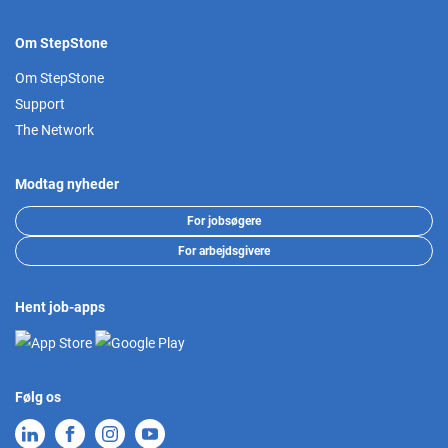
Om StepStone
Om StepStone
Support
The Network
Modtag nyheder
For jobsøgere
For arbejdsgivere
Hent job-apps
Følg os