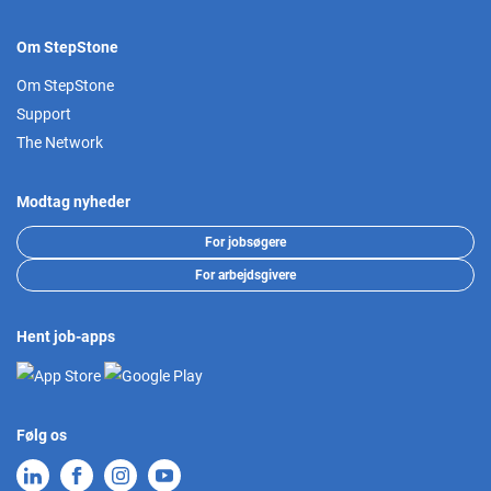
Om StepStone
Om StepStone
Support
The Network
Modtag nyheder
For jobsøgere
For arbejdsgivere
Hent job-apps
Følg os