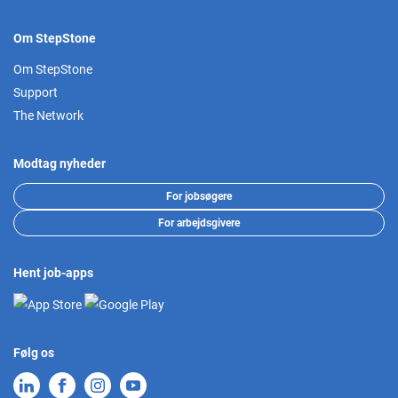
Om StepStone
Om StepStone
Support
The Network
Modtag nyheder
For jobsøgere
For arbejdsgivere
Hent job-apps
Følg os