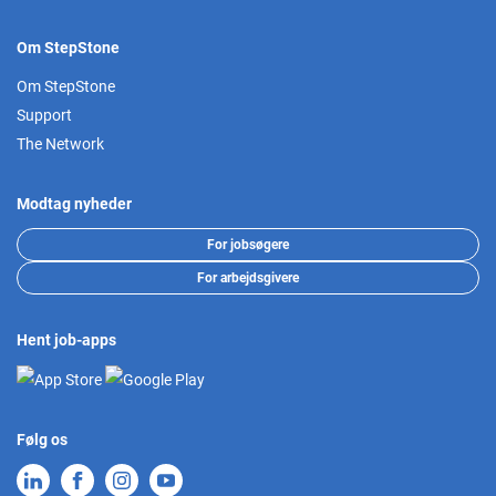
Om StepStone
Om StepStone
Support
The Network
Modtag nyheder
For jobsøgere
For arbejdsgivere
Hent job-apps
Følg os