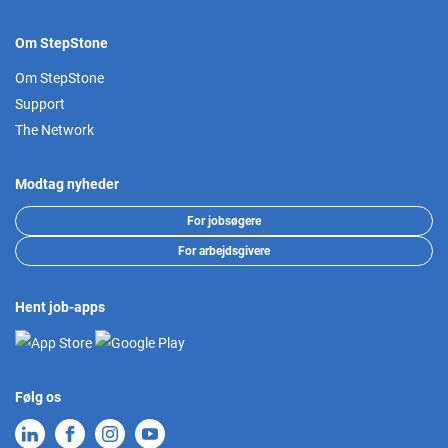
Om StepStone
Om StepStone
Support
The Network
Modtag nyheder
For jobsøgere
For arbejdsgivere
Hent job-apps
Følg os