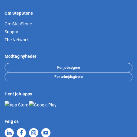
Om StepStone
Om StepStone
Support
The Network
Modtag nyheder
For jobsøgere
For arbejdsgivere
Hent job-apps
Følg os