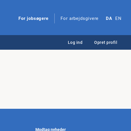
For jobsøgere
For arbejdsgivere
DA
EN
Log ind
Opret profil
Modtag nyheder