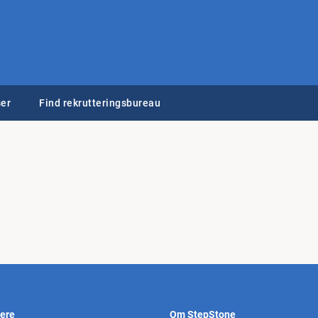
er
Find rekrutteringsbureau
vere
Om StepStone