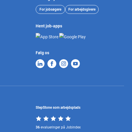
For jobsøgere
For arbejdsgivere
Hent job-apps
Følg os
StepStone som arbejdsplads
36
evalueringer på Jobindex