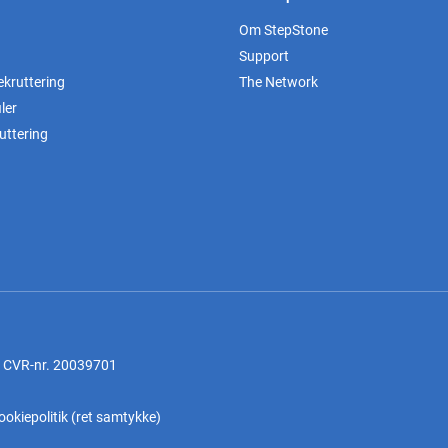
Om StepStone
Support
ekruttering
The Network
ler
uttering
, CVR-nr. 20039701
ookiepolitik
(
ret samtykke
)