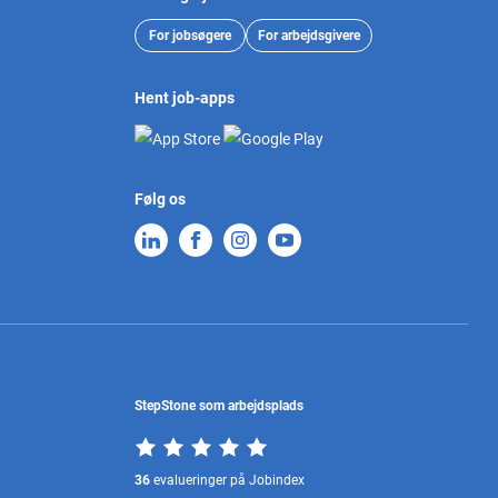
For jobsøgere
For arbejdsgivere
Hent job-apps
Følg os
StepStone som arbejdsplads
36
evalueringer på Jobindex