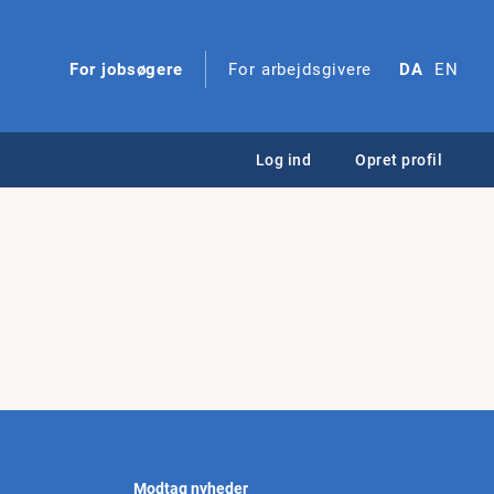
For jobsøgere
For arbejdsgivere
DA
EN
Log ind
Opret profil
Modtag nyheder