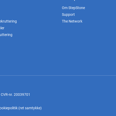
Om StepStone
Support
ekruttering
The Network
ler
uttering
, CVR-nr. 20039701
ookiepolitik
(
ret samtykke
)