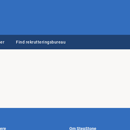
er
Find rekrutteringsbureau
vere
Om StepStone